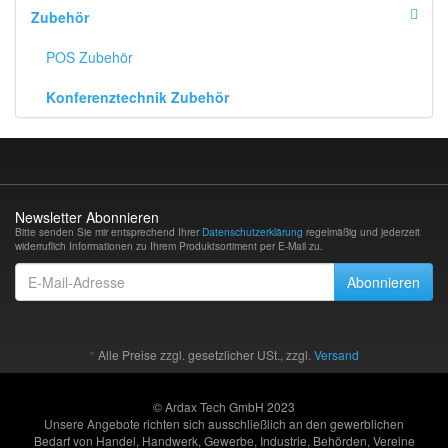
Zubehör
POS Zubehör
Konferenztechnik Zubehör
Newsletter Abonnieren
Bitte senden Sie mir entsprechend Ihrer
Datenschutzerklärung
regelmäßig und jederzeit
widerruflich Informationen zu Ihrem Produktsortiment per E-Mail zu.
E-
Abonnieren
Mail-
Adresse
*
Alle Preise zzgl. gesetzlicher USt., zzgl.
Versand
© Ardax Tech GmbH 2023
Unsere Angebote richten sich ausschließlich an den gewerblichen
Bedarf von Handel, Handwerk, Gewerbe, Industrie, Behörden, Vereine