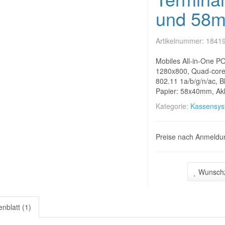
und 58m
Artikelnummer:
1841
Mobiles All-in-One PO
1280x800, Quad-core
802.11 1a/b/g/n/ac, B
Papier: 58x40mm, A
Kategorie:
Kassensy
Preise nach Anmeldun
Wunschz
nblatt (1)