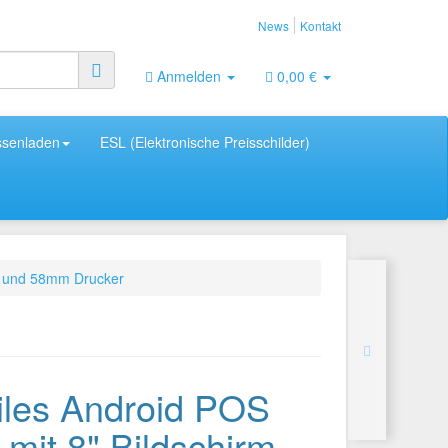
News
Kontakt
Anmelden
0,00 €
ssenladen
ESL (Elektronische Preisschilder)
rm und 58mm Drucker
iles Android POS
 mit 8" Bildschirm