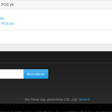
i POS V8
i POS V8
Abonnieren
*
Alle Preise zzgl. gesetzlicher USt., zzgl.
Versand