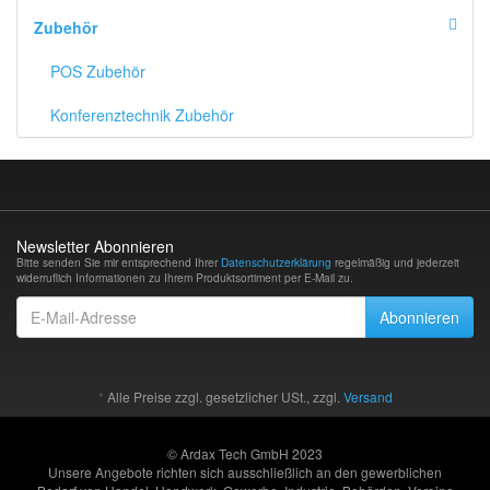
Zubehör
POS Zubehör
Konferenztechnik Zubehör
Newsletter Abonnieren
Bitte senden Sie mir entsprechend Ihrer
Datenschutzerklärung
regelmäßig und jederzeit
widerruflich Informationen zu Ihrem Produktsortiment per E-Mail zu.
E-
Abonnieren
Mail-
Adresse
*
Alle Preise zzgl. gesetzlicher USt., zzgl.
Versand
© Ardax Tech GmbH 2023
Unsere Angebote richten sich ausschließlich an den gewerblichen