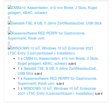
1
x
CMB410, Kassenladen, 410 mm Breite, 2 Slots,
Kugel gelagert, 4B/8C, schwarz
0,00 €
1
x
Swissbit-TSE, 8 GB, 5 Jahre Zertifikatslaufzeit,
USB-Stick
0,00 €
1
x
Kassensoftware RED PERRY für Gastronomie,
Supermarkt, Kiosk uvm.
0,00 €
1
x
WINDOWS 10 IoT, Windows 10 IoT Enterprise
2021 LTSC Entry (Lizenzschlüssel + Installation)
0,00 €