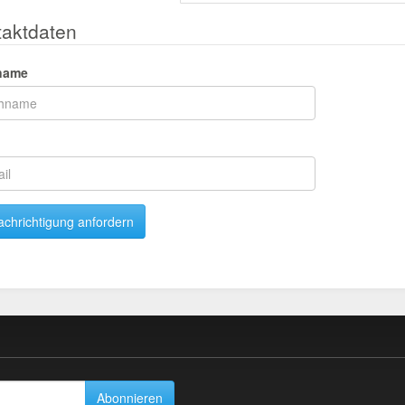
taktdaten
name
l
chrichtigung anfordern
Abonnieren