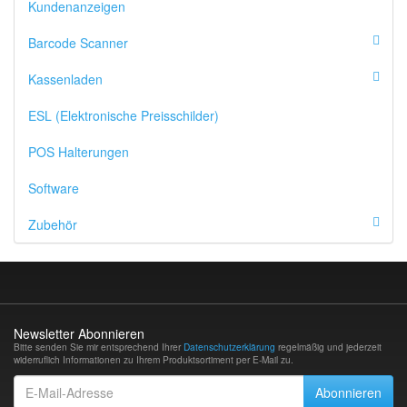
Kundenanzeigen
Barcode Scanner
Kassenladen
ESL (Elektronische Preisschilder)
POS Halterungen
Software
Zubehör
Newsletter Abonnieren
Bitte senden Sie mir entsprechend Ihrer
Datenschutzerklärung
regelmäßig und jederzeit
widerruflich Informationen zu Ihrem Produktsortiment per E-Mail zu.
E-
Abonnieren
Mail-